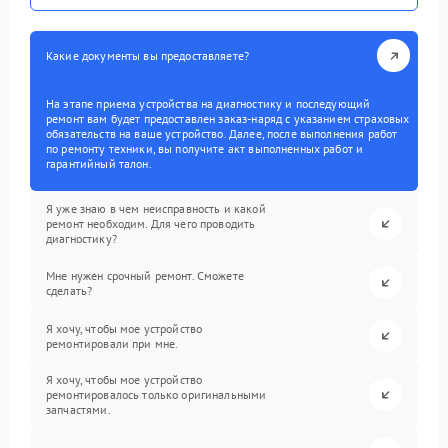
Какие документы вы предоставляете?
На этапе приема устройства на диагностику и последующий
ремонт вам будет предоставлен заказ-наряд с указанием страховых
обязательств на ваше устройство. Далее, после выполнения работ
по ремонту техники, вы получите акт выполненных работ и
гарантийный талон.
Я уже знаю в чем неисправность и какой
ремонт необходим. Для чего проводить
диагностику?
Мне нужен срочный ремонт. Сможете
сделать?
Я хочу, чтобы мое устройство
ремонтировали при мне.
Я хочу, чтобы мое устройство
ремонтировалось только оригинальными
запчастями.