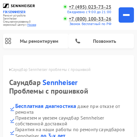
+7 (495) 023-73-25
Ежедневно с 9:00 до 21:00
FIX-SENNHEISER
Ремонт устройств
+7 (800) 100-33-26
Sennheiser
Специализированный
Звонок бесплатный по РФ
cервисный центр г.
Москва
Мы ремонтируем
Позвонить
оскве
Саундбар Sennheiser проблемы с прошивкой
Саундбар
Sennheiser
Проблемы с прошивкой
Бесплатная диагностика
даже при отказе от
ремонта
Привезем и увезем саундбар Sennheiser
собственной доставкой
Гарантия на наши работы по ремонту саундбаров
до 3-х лет
Sennheiser