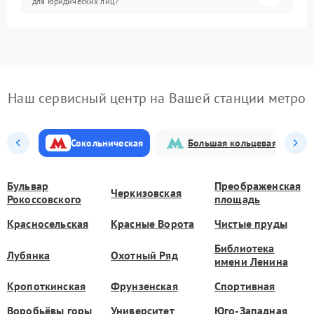
для юридических лиц?
Наш сервисный центр на Вашей станции метро
Сокольническая
Большая кольцевая
Бульвар
Преображенская
Черкизовская
Рокоссовского
площадь
Красносельская
Красные Ворота
Чистые пруды
Библиотека
Лубянка
Охотный Ряд
имени Ленина
Кропоткинская
Фрунзенская
Спортивная
Воробьёвы горы
Университет
Юго-Западная