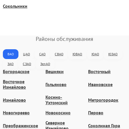
Сокольники
Районы обслуживания
ВАО
ЦАО
САО
СВАО
ЮВАО
ЮАО
ЮЗАО
ЗАО
СЗАО
ЗелАО
Богородское
Вешняки
Восточный
Восточное
Гольяново
Ивановское
Измайлово
Косино-
Измайлово
Метрогородок
Ухтомский
Новогиреево
Новокосино
Перово
Северное
Преображенское
Соколиная Гора
Измайлово