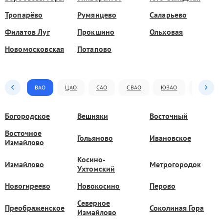
Тропарёво
Румянцево
Саларьево
Филатов Луг
Прокшино
Ольховая
Новомосковская
Потапово
ВАО
ЦАО
САО
СВАО
ЮВАО
ЮАО
Богородское
Вешняки
Восточный
Восточное
Гольяново
Ивановское
Измайлово
Косино-
Измайлово
Метрогородок
Ухтомский
Новогиреево
Новокосино
Перово
Северное
Преображенское
Соколиная Гора
Измайлово