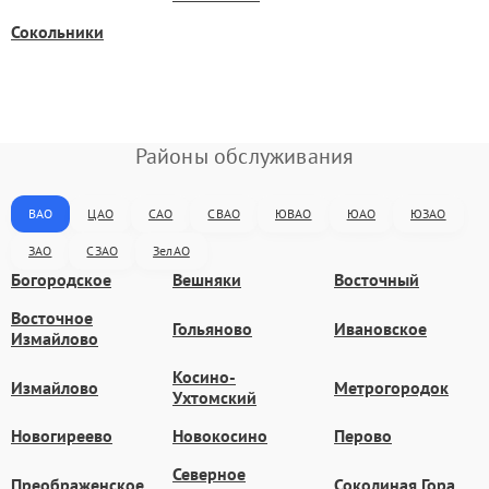
Сокольники
Районы обслуживания
ВАО
ЦАО
САО
СВАО
ЮВАО
ЮАО
ЮЗАО
ЗАО
СЗАО
ЗелАО
Богородское
Вешняки
Восточный
Восточное
Гольяново
Ивановское
Измайлово
Косино-
Измайлово
Метрогородок
Ухтомский
Новогиреево
Новокосино
Перово
Северное
Преображенское
Соколиная Гора