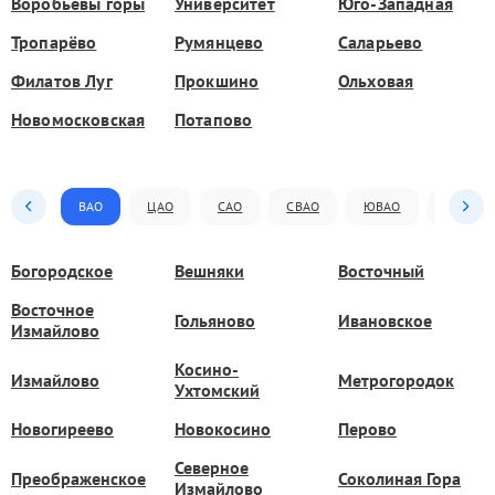
Воробьёвы горы
Университет
Юго-Западная
Тропарёво
Румянцево
Саларьево
Филатов Луг
Прокшино
Ольховая
Новомосковская
Потапово
ВАО
ЦАО
САО
СВАО
ЮВАО
ЮАО
Богородское
Вешняки
Восточный
Восточное
Гольяново
Ивановское
Измайлово
Косино-
Измайлово
Метрогородок
Ухтомский
Новогиреево
Новокосино
Перово
Северное
Преображенское
Соколиная Гора
Измайлово