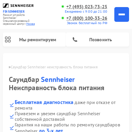
+7 (495) 023-73-25
Ежедневно с 9:00 до 21:00
FIX-SENNHEISER
Ремонт устройств
+7 (800) 100-33-26
Sennheiser
Специализированный
Звонок бесплатный по РФ
cервисный центр г.
Москва
Мы ремонтируем
Позвонить
оскве
Саундбар Sennheiser неисправность блока питания
Саундбар
Sennheiser
Неисправность блока питания
Бесплатная диагностика
даже при отказе от
ремонта
Привезем и увезем саундбар Sennheiser
собственной доставкой
Гарантия на наши работы по ремонту саундбаров
до 3-х лет
Sennheiser