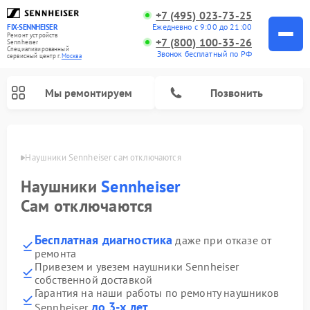
+7 (495) 023-73-25
Ежедневно с 9:00 до 21:00
FIX-SENNHEISER
Ремонт устройств
+7 (800) 100-33-26
Sennheiser
Специализированный
Звонок бесплатный по РФ
cервисный центр г.
Москва
Мы ремонтируем
Позвонить
оскве
Наушники Sennheiser сам отключаются
Наушники
Sennheiser
Сам отключаются
Бесплатная диагностика
даже при отказе от
ремонта
Привезем и увезем наушники Sennheiser
собственной доставкой
Гарантия на наши работы по ремонту наушников
до 3-х лет
Sennheiser