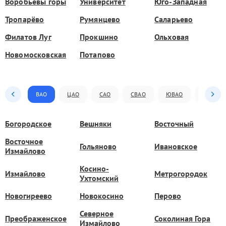
Воробьёвы горы
Университет
Юго-Западная
Тропарёво
Румянцево
Саларьево
Филатов Луг
Прокшино
Ольховая
Новомосковская
Потапово
ВАО
ЦАО
САО
СВАО
ЮВАО
ЮАО
Богородское
Вешняки
Восточный
Восточное
Гольяново
Ивановское
Измайлово
Косино-
Измайлово
Метрогородок
Ухтомский
Новогиреево
Новокосино
Перово
Северное
Преображенское
Соколиная Гора
Измайлово