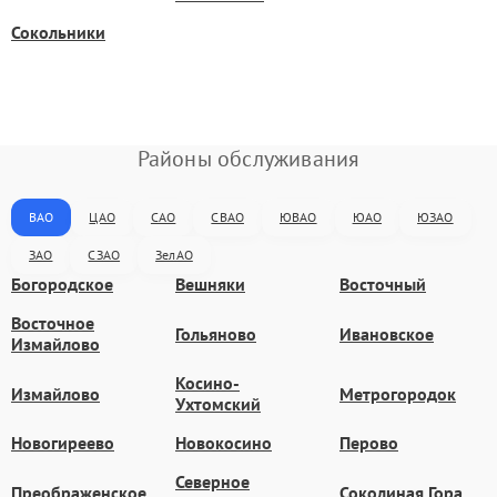
Сокольники
Районы обслуживания
ВАО
ЦАО
САО
СВАО
ЮВАО
ЮАО
ЮЗАО
ЗАО
СЗАО
ЗелАО
Богородское
Вешняки
Восточный
Восточное
Гольяново
Ивановское
Измайлово
Косино-
Измайлово
Метрогородок
Ухтомский
Новогиреево
Новокосино
Перово
Северное
Преображенское
Соколиная Гора