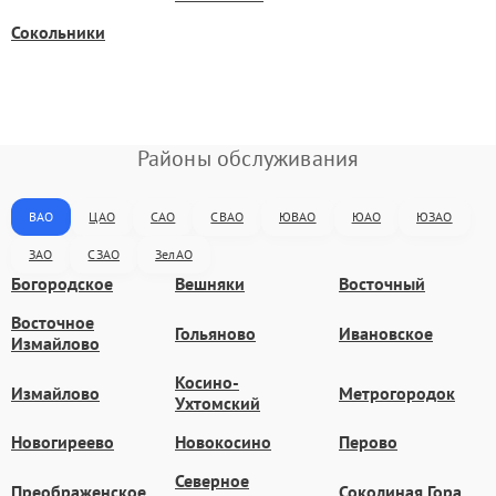
Сокольники
Районы обслуживания
ВАО
ЦАО
САО
СВАО
ЮВАО
ЮАО
ЮЗАО
ЗАО
СЗАО
ЗелАО
Богородское
Вешняки
Восточный
Восточное
Гольяново
Ивановское
Измайлово
Косино-
Измайлово
Метрогородок
Ухтомский
Новогиреево
Новокосино
Перово
Северное
Преображенское
Соколиная Гора