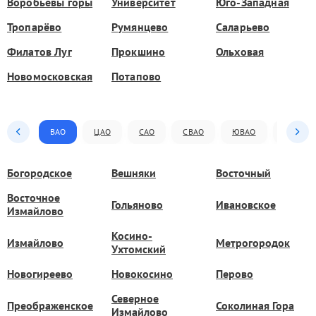
Воробьёвы горы
Университет
Юго-Западная
Тропарёво
Румянцево
Саларьево
Филатов Луг
Прокшино
Ольховая
Новомосковская
Потапово
ВАО
ЦАО
САО
СВАО
ЮВАО
ЮАО
Богородское
Вешняки
Восточный
Восточное
Гольяново
Ивановское
Измайлово
Косино-
Измайлово
Метрогородок
Ухтомский
Новогиреево
Новокосино
Перово
Северное
Преображенское
Соколиная Гора
Измайлово