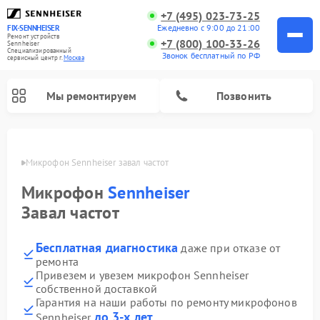
+7 (495) 023-73-25
Ежедневно с 9:00 до 21:00
FIX-SENNHEISER
Ремонт устройств
+7 (800) 100-33-26
Sennheiser
Специализированный
Звонок бесплатный по РФ
cервисный центр г.
Москва
Мы ремонтируем
Позвонить
оскве
Микрофон Sennheiser завал частот
Микрофон
Sennheiser
Завал частот
Бесплатная диагностика
даже при отказе от
ремонта
Привезем и увезем микрофон Sennheiser
собственной доставкой
Гарантия на наши работы по ремонту микрофонов
до 3-х лет
Sennheiser